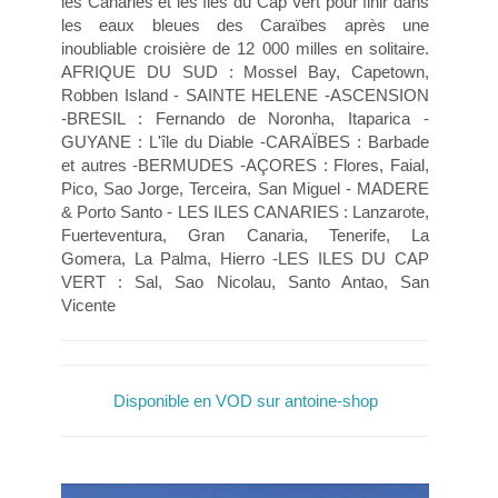
les Canaries et les îles du Cap Vert pour finir dans
les eaux bleues des Caraïbes après une
inoubliable croisière de 12 000 milles en solitaire.
AFRIQUE DU SUD : Mossel Bay, Capetown,
Robben Island - SAINTE HELENE -ASCENSION
-BRESIL : Fernando de Noronha, Itaparica -
GUYANE : L'île du Diable -CARAÏBES : Barbade
et autres -BERMUDES -AÇORES : Flores, Faial,
Pico, Sao Jorge, Terceira, San Miguel - MADERE
& Porto Santo - LES ILES CANARIES : Lanzarote,
Fuerteventura, Gran Canaria, Tenerife, La
Gomera, La Palma, Hierro -LES ILES DU CAP
VERT : Sal, Sao Nicolau, Santo Antao, San
Vicente
Disponible en VOD sur antoine-shop