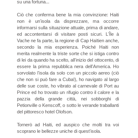
su una fortuna...
Ciò che conferma bene la mia convinzione: Haiti
non è un'isola da disprezzare, ma occorre
informarsi sulla situazione attuale, prima di andare,
ed accontentarsi di visitare posti sicuri. L'Île à
Vache ne fa parte, la regione di Cap Haïtien anche,
secondo la mia esperienza. Poiché Haiti non
merita realmente la triste sorte che si istiga contro
di lei da quando ha scelto, all'inizio del ottocento, di
essere la prima repubblica nera dell'America. Ho
sorvolato l'isola da solo con un piccolo aereo (ciò
che non si può fare a Cuba!), ho navigato al largo
delle sue coste, ho vibrato al carnevale di Port au
Prince ed ho trovato un rifugio contro il calore e la
pazzia della grande città, nei sobborghi di
Petionville o Kenscoff, o sotto le verande traballanti
del pittoresco hotel Olofson.
Tornerò ad Haiti, ed auspico che molti tra voi
scoprano le bellezze uniche di quest'isola.