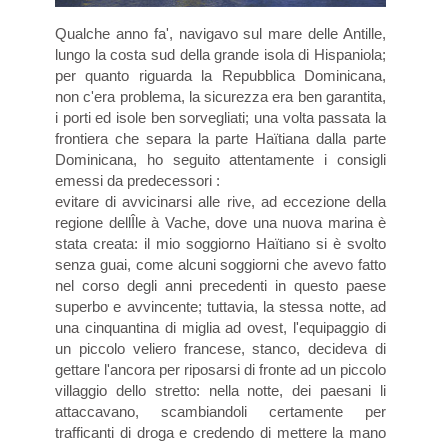
Qualche anno fa', navigavo sul mare delle Antille,
lungo la costa sud della grande isola di Hispaniola;
per quanto riguarda la Repubblica Dominicana,
non c'era problema, la sicurezza era ben garantita,
i porti ed isole ben sorvegliati; una volta passata la
frontiera che separa la parte Haïtiana dalla parte
Dominicana, ho seguito attentamente i consigli
emessi da predecessori :
evitare di avvicinarsi alle rive, ad eccezione della
regione dellÎle à Vache, dove una nuova marina è
stata creata: il mio soggiorno Haïtiano si è svolto
senza guai, come alcuni soggiorni che avevo fatto
nel corso degli anni precedenti in questo paese
superbo e avvincente; tuttavia, la stessa notte, ad
una cinquantina di miglia ad ovest, l'equipaggio di
un piccolo veliero francese, stanco, decideva di
gettare l'ancora per riposarsi di fronte ad un piccolo
villaggio dello stretto: nella notte, dei paesani li
attaccavano, scambiandoli certamente per
trafficanti di droga e credendo di mettere la mano