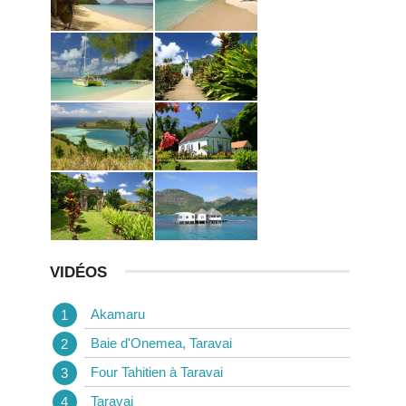
VIDÉOS
Akamaru
Baie d'Onemea, Taravai
Four Tahitien à Taravai
Taravai