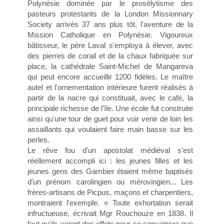
Polynésie dominée par le prosélytisme des
pasteurs protestants de la London Missionnary
Society arrivés 37 ans plus tôt, l'aventure de la
Mission Catholique en Polynésie. Vigoureux
bâtisseur, le père Laval s'employa à élever, avec
des pierres de corail et de la chaux fabriquée sur
place, la cathédrale Saint-Michel de Mangareva
qui peut encore accueillir 1200 fidèles. Le maître
autel et l'ornementation intérieure furent réalisés à
partir de la nacre qui constituait, avec le café, la
principale richesse de l'île. Une école fut construite
ainsi qu'une tour de guet pour voir venir de loin les
assaillants qui voulaient faire main basse sur les
perles.
Le rêve fou d'un apostolat médiéval s'est
réellement accompli ici : les jeunes filles et les
jeunes gens des Gambier étaient même baptisés
d'un prénom carolingien ou mérovingien... Les
frères-artisans de Picpus, maçons et charpentiers,
montraient l'exemple. « Toute exhortation serait
infructueuse, écrivait Mgr Rouchouze en 1838. Il
faut qu'ils voient des effets pour se convaincre que