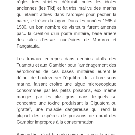
règles très strictes, détruisit toutes les idoles
anciennes (les Tiki) et fut très mal vu des marins
qui étaient attirés dans l'archipel pour pêcher la
nacre, le trésor du lagon. Dans les années 1965 à
1980, un bon nombre de visiteurs furent amenés
par... la création d'un poste militaire, base arrière
des sites d'essais nucléaires de Mururoa et
Fangataufa.
Les travaux entrepris dans certains atolls des
Tuamotu et aux Gambier pour l'aménagement des
aérodromes de ces bases militaires eurent le
défaut de bouleverser l'équilibre de la flore sous
marine, faisant croître une algue microscopique
consommée par les petits poissons, eux même
mangés par les plus gros, dans lesquels se
concentre une toxine produisant la Ciguatera ou
"gratte", une maladie dangereuse qui rend la
plupart des espèces de poissons de corail des
Gambier impropres à la consommation.
Aujourd'hui, c'est la perle noire qui a pris le relais,