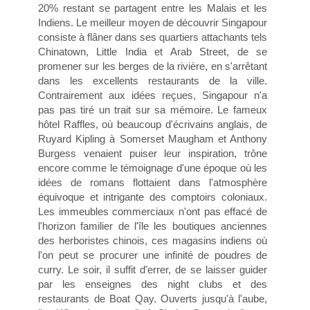
20% restant se partagent entre les Malais et les
Indiens. Le meilleur moyen de découvrir Singapour
consiste à flâner dans ses quartiers attachants tels
Chinatown, Little India et Arab Street, de se
promener sur les berges de la rivière, en s'arrêtant
dans les excellents restaurants de la ville.
Contrairement aux idées reçues, Singapour n'a
pas pas tiré un trait sur sa mémoire. Le fameux
hôtel Raffles, où beaucoup d'écrivains anglais, de
Ruyard Kipling à Somerset Maugham et Anthony
Burgess venaient puiser leur inspiration, trône
encore comme le témoignage d'une époque où les
idées de romans flottaient dans l'atmosphère
équivoque et intrigante des comptoirs coloniaux.
Les immeubles commerciaux n'ont pas effacé de
l'horizon familier de l'île les boutiques anciennes
des herboristes chinois, ces magasins indiens où
l'on peut se procurer une infinité de poudres de
curry. Le soir, il suffit d'errer, de se laisser guider
par les enseignes des night clubs et des
restaurants de Boat Qay. Ouverts jusqu'à l'aube,