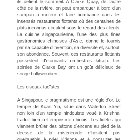
ils défient le sommeil. A Clarke Quay, de l'autre
côté de la rivière, on peut embarquer à bord d'un
sampan à moteur et faire bombance dans les
insensés restaurants flottants où des centaines de
plats inconnus circulent sous le regard des clients.
La cuisine singapourienne, l'une des plus fines
gastronomies chinoises d'Asie, donne le tournis
par sa capacité d'invention, sa diversité et, surtout,
son abondance. Souvent, ces restaurants flottants
possèdent d'étonnants orchestres kitsch. Les
soirées de Clarke Bay ont un goût délicieux de
songe hollywoodien.
Les oiseaux taoïstes
A Singapour, le pragmatisme est une règle d'or. Le
temple de Kuan Yin, situé dans Waterloo Street
non loin d'un temple hindouiste voué à Krishna,
traduit bien cet empirisme chinois. Les fidèles qui
viennent brûler des bâtons d'encens au pied de la
déesse de la miséricorde n'hésitent pas
quelquefois à prier Krishna et à consulter les