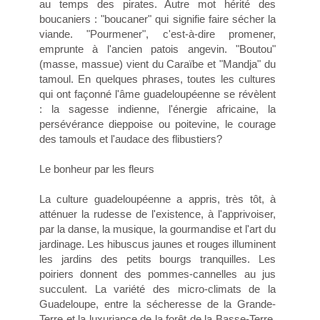
au temps des pirates. Autre mot hérité des
boucaniers : "boucaner" qui signifie faire sécher la
viande. "Pourmener", c'est-à-dire promener,
emprunte à l'ancien patois angevin. "Boutou"
(masse, massue) vient du Caraïbe et "Mandja" du
tamoul. En quelques phrases, toutes les cultures
qui ont façonné l'âme guadeloupéenne se révèlent
: la sagesse indienne, l'énergie africaine, la
persévérance dieppoise ou poitevine, le courage
des tamouls et l'audace des flibustiers?
Le bonheur par les fleurs
La culture guadeloupéenne a appris, très tôt, à
atténuer la rudesse de l'existence, à l'apprivoiser,
par la danse, la musique, la gourmandise et l'art du
jardinage. Les hibuscus jaunes et rouges illuminent
les jardins des petits bourgs tranquilles. Les
poiriers donnent des pommes-cannelles au jus
succulent. La variété des micro-climats de la
Guadeloupe, entre la sécheresse de la Grande-
Terre et la luxuriance de la forêt de la Basse-Terre,