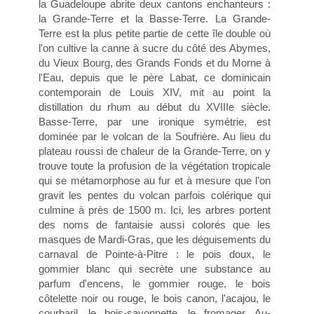
la Guadeloupe abrite deux cantons enchanteurs :
la Grande-Terre et la Basse-Terre. La Grande-
Terre est la plus petite partie de cette île double où
l'on cultive la canne à sucre du côté des Abymes,
du Vieux Bourg, des Grands Fonds et du Morne à
l'Eau, depuis que le père Labat, ce dominicain
contemporain de Louis XIV, mit au point la
distillation du rhum au début du XVIIIe siècle.
Basse-Terre, par une ironique symétrie, est
dominée par le volcan de la Soufrière. Au lieu du
plateau roussi de chaleur de la Grande-Terre, on y
trouve toute la profusion de la végétation tropicale
qui se métamorphose au fur et à mesure que l'on
gravit les pentes du volcan parfois colérique qui
culmine à près de 1500 m. Ici, les arbres portent
des noms de fantaisie aussi colorés que les
masques de Mardi-Gras, que les déguisements du
carnaval de Pointe-à-Pitre : le pois doux, le
gommier blanc qui secrète une substance au
parfum d'encens, le gommier rouge, le bois
côtelette noir ou rouge, le bois canon, l'acajou, le
courbaril, le bois-savonnette, le fromager. Au-