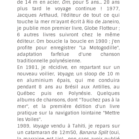
de 14 m en acier,
Om
, pour 5 ans... 28 ans
plus tard le voyage continue ! 1977,
Jacques Arthaud, l'éditeur de tout ce qui
touche la mer m'ayant écrit à Rio de Janeiro,
je publie mon premier livre, Globe Flotteur ;
6 autres livres suivront chez le même
éditeur. Om boucle la boucle en 1980 ; j'en
profite pour enregistrer "La Motogodille",
adaptation farfelue d'une chanson
traditionnelle polynésienne.
En 1981, je récidive, en repartant sur un
nouveau voilier,
Voyage
, un sloop de 10 m
en aluminium épais, qui me conduira
pendant 8 ans au Brésil aux Antilles, au
Québec puis en Polynésie. Quelques
albums de chansons, dont "Touchez pas à la
mer", et la première édition d'un livre
pratique sur la navigation lointaine "Mettre
les Voiles".
1989,
Voyage
vendu à Tahiti, je repars sur
un catamaran de 12m50,
Banana Split
(oui,
la marraine est Lio) , non sans avoir publié