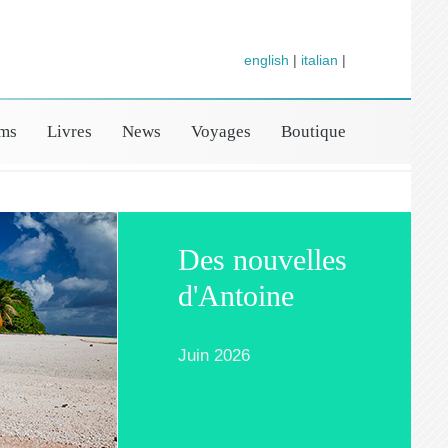
english
|
italian
|
lms
Livres
News
Voyages
Boutique
Des nouvelles
d'Antoine
Juin 2026