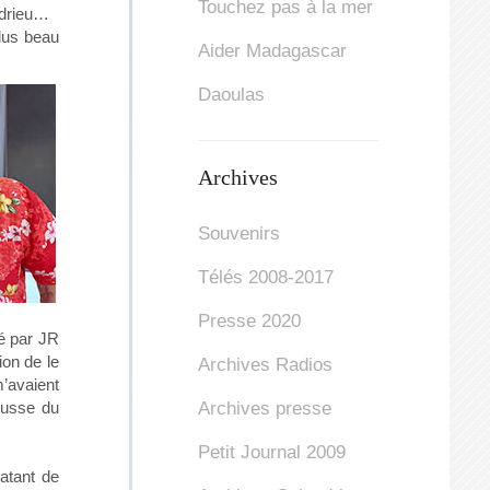
Touchez pas à la mer
ndrieu…
lus beau
Aider Madagascar
Daoulas
Archives
Souvenirs
Télés 2008-2017
Presse 2020
sé par JR
ion de le
Archives Radios
’avaient
 russe du
Archives presse
Petit Journal 2009
atant de