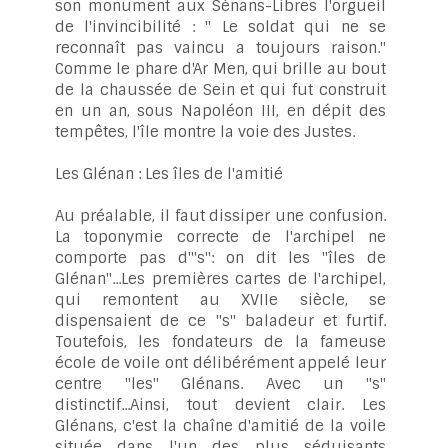
son monument aux Sénans-Libres l'orgueil
de l'invincibilité : " Le soldat qui ne se
reconnaît pas vaincu a toujours raison."
Comme le phare d'Ar Men, qui brille au bout
de la chaussée de Sein et qui fut construit
en un an, sous Napoléon III, en dépit des
tempêtes, l'île montre la voie des Justes.
Les Glénan : Les îles de l'amitié
Au préalable, il faut dissiper une confusion.
La toponymie correcte de l'archipel ne
comporte pas d'"s": on dit les "îles de
Glénan"...Les premières cartes de l'archipel,
qui remontent au XVIIe siècle, se
dispensaient de ce "s" baladeur et furtif.
Toutefois, les fondateurs de la fameuse
école de voile ont délibérément appelé leur
centre "les" Glénans. Avec un "s"
distinctif...Ainsi, tout devient clair. Les
Glénans, c'est la chaîne d'amitié de la voile
située dans l'un des plus séduisants