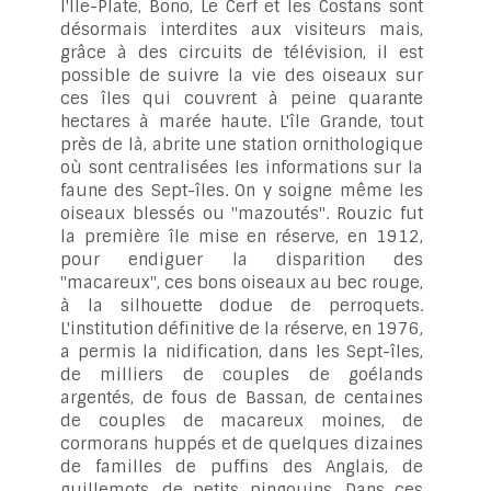
l'Ile-Plate, Bono, Le Cerf et les Costans sont
désormais interdites aux visiteurs mais,
grâce à des circuits de télévision, il est
possible de suivre la vie des oiseaux sur
ces îles qui couvrent à peine quarante
hectares à marée haute. L'île Grande, tout
près de là, abrite une station ornithologique
où sont centralisées les informations sur la
faune des Sept-îles. On y soigne même les
oiseaux blessés ou "mazoutés". Rouzic fut
la première île mise en réserve, en 1912,
pour endiguer la disparition des
"macareux", ces bons oiseaux au bec rouge,
à la silhouette dodue de perroquets.
L'institution définitive de la réserve, en 1976,
a permis la nidification, dans les Sept-îles,
de milliers de couples de goélands
argentés, de fous de Bassan, de centaines
de couples de macareux moines, de
cormorans huppés et de quelques dizaines
de familles de puffins des Anglais, de
guillemots, de petits pingouins. Dans ces