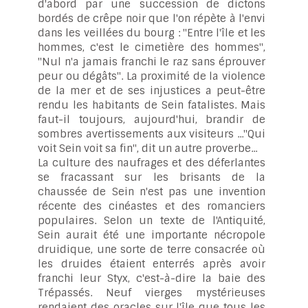
d'abord par une succession de dictons
bordés de crêpe noir que l'on répète à l'envi
dans les veillées du bourg : "Entre l'île et les
hommes, c'est le cimetière des hommes",
"Nul n'a jamais franchi le raz sans éprouver
peur ou dégâts". La proximité de la violence
de la mer et de ses injustices a peut-être
rendu les habitants de Sein fatalistes. Mais
faut-il toujours, aujourd'hui, brandir de
sombres avertissements aux visiteurs ..."Qui
voit Sein voit sa fin", dit un autre proverbe...
La culture des naufrages et des déferlantes
se fracassant sur les brisants de la
chaussée de Sein n'est pas une invention
récente des cinéastes et des romanciers
populaires. Selon un texte de l'Antiquité,
Sein aurait été une importante nécropole
druidique, une sorte de terre consacrée où
les druides étaient enterrés après avoir
franchi leur Styx, c'est-à-dire la baie des
Trépassés. Neuf vierges mystérieuses
rendaient des oracles sur l'île que tous les