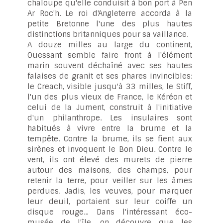
chaloupe qu'elle conduisit à bon port à Pen
Ar Roc'h. Le roi d'Angleterre accorda à la
petite Bretonne l'une des plus hautes
distinctions britanniques pour sa vaillance.
A douze milles au large du continent,
Ouessant semble faire front à l'élément
marin souvent déchaîné avec ses hautes
falaises de granit et ses phares invincibles:
le Creach, visible jusqu'à 33 milles, le Stiff,
l'un des plus vieux de France, le Kéréon et
celui de la Jument, construit à l'initiative
d'un philanthrope. Les insulaires sont
habitués à vivre entre la brume et la
tempête. Contre la brume, ils se fient aux
sirènes et invoquent le Bon Dieu. Contre le
vent, ils ont élevé des murets de pierre
autour des maisons, des champs, pour
retenir la terre, pour veiller sur les âmes
perdues. Jadis, les veuves, pour marquer
leur deuil, portaient sur leur coiffe un
disque rouge... Dans l'intéressant éco-
musée de l'île, on découvre que les