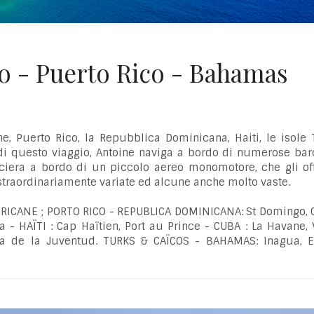
 - Puerto Rico - Bahamas
ne, Puerto Rico, la Repubblica Dominicana, Haiti, le isole
 di questo viaggio, Antoine naviga a bordo di numerose ba
ciera a bordo di un piccolo aereo monomotore, che gli of
 straordinariamente variate ed alcune anche molto vaste.
ERICANE ; PORTO RICO - REPUBLICA DOMINICANA: St Domingo, 
 - HAÏTI : Cap Haïtien, Port au Prince - CUBA : La Havane, 
sla de la Juventud. TURKS & CAÏCOS - BAHAMAS: Inagua, 