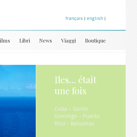
français
|
english
|
ilms
Libri
News
Viaggi
Boutique
Iles... était
une fois
Cuba - Santo
Domingo - Puerto
Rico - Bahamas