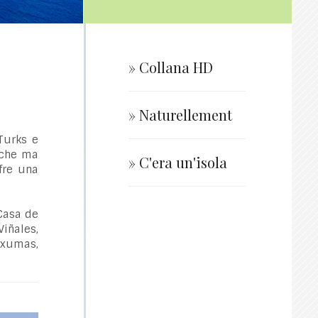
» Collana HD
» Naturellement
 Turks e
rche ma
» C'era un'isola
fre una
Casa de
Viñales,
Exumas,