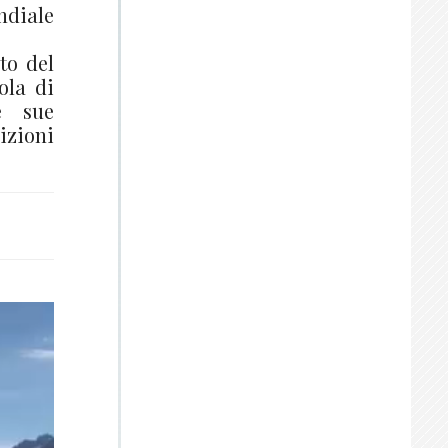
ndiale
to del
ola di
e sue
dizioni