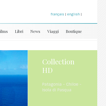
français
|
english
|
ilms
Libri
News
Viaggi
Boutique
Collection
HD
Patagonia - Chiloe -
Isola di Pasqua