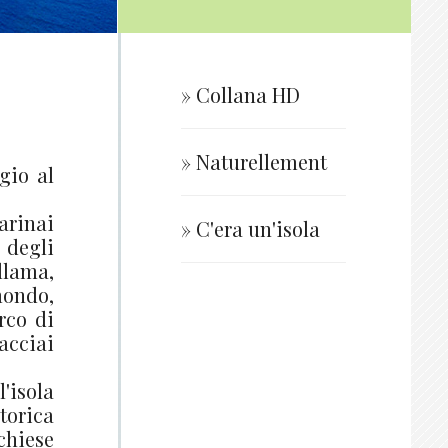
» Collana HD
» Naturellement
gio al
arinai
» C'era un'isola
 degli
llama,
mondo,
rco di
cciai
'isola
storica
 chiese