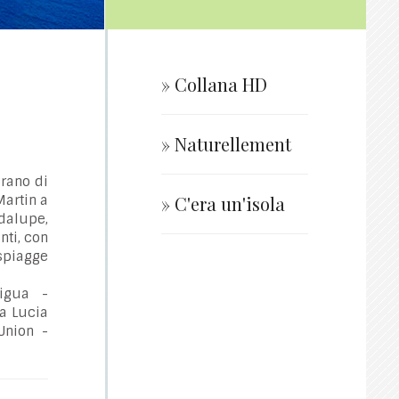
» Collana HD
» Naturellement
arano di
Martin a
» C'era un'isola
dalupe,
nti, con
 spiagge
tigua -
a Lucia
Union -