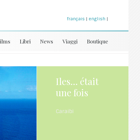
français
|
english
|
ilms
Libri
News
Viaggi
Boutique
Iles... était
une fois
Caraibi