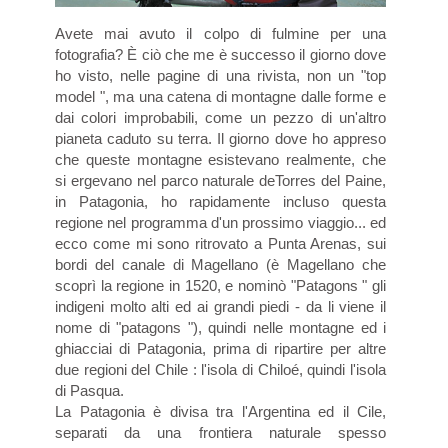
Avete mai avuto il colpo di fulmine per una
fotografia? È ciò che me è successo il giorno dove
ho visto, nelle pagine di una rivista, non un "top
model ", ma una catena di montagne dalle forme e
dai colori improbabili, come un pezzo di un'altro
pianeta caduto su terra. Il giorno dove ho appreso
che queste montagne esistevano realmente, che
si ergevano nel parco naturale deTorres del Paine,
in Patagonia, ho rapidamente incluso questa
regione nel programma d'un prossimo viaggio... ed
ecco come mi sono ritrovato a Punta Arenas, sui
bordi del canale di Magellano (è Magellano che
scoprì la regione in 1520, e nominò "Patagons " gli
indigeni molto alti ed ai grandi piedi - da li viene il
nome di "patagons "), quindi nelle montagne ed i
ghiacciai di Patagonia, prima di ripartire per altre
due regioni del Chile : l'isola di Chiloé, quindi l'isola
di Pasqua.
La Patagonia è divisa tra l'Argentina ed il Cile,
separati da una frontiera naturale spesso