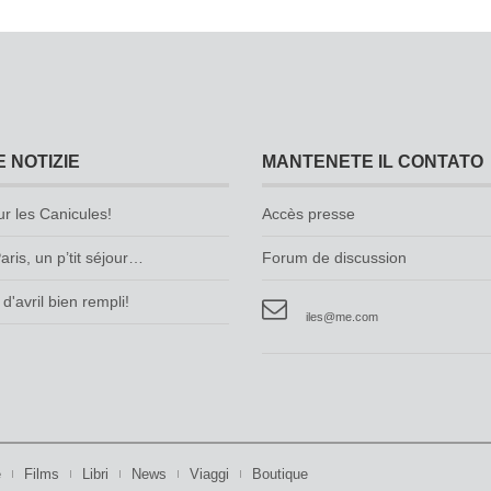
E NOTIZIE
MANTENETE IL CONTATO
ur les Canicules!
Accès presse
aris, un p’tit séjour…
Forum de discussion
d'avril bien rempli!
iles@me.com
e
Films
Libri
News
Viaggi
Boutique