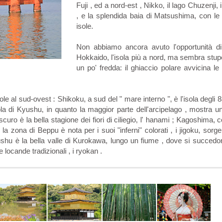
Fuji , ed a nord-est , Nikko, il lago Chuzenji, 
, e la splendida baia di Matsushima, con le
isole.
Non abbiamo ancora avuto l'opportunità di 
Hokkaido, l'isola più a nord, ma sembra stu
un po' fredda: il ghiaccio polare avvicina le
 al sud-ovest : Shikoku, a sud del " mare interno ", è l'isola degli 8
isola di Kyushu, in quanto la maggior parte dell'arcipelago , mostra u
scuro è la bella stagione dei fiori di ciliegio, l' hanami ; Kagoshima, c
a zona di Beppu è nota per i suoi "inferni" colorati , i jigoku, sorge
yushu è la bella valle di Kurokawa, lungo un fiume , dove si succed
 locande tradizionali , i ryokan .