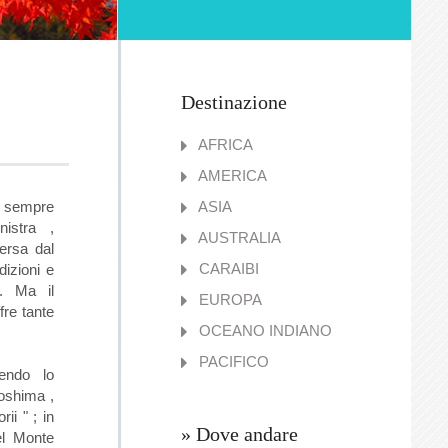
Destinazione
AFRICA
AMERICA
 è sempre
ASIA
nistra ,
AUSTRALIA
ersa dal
CARAIBI
dizioni e
.. Ma il
EUROPA
fre tante
OCEANO INDIANO
PACIFICO
endo lo
roshima ,
ii " ; in
» Dove andare
el Monte