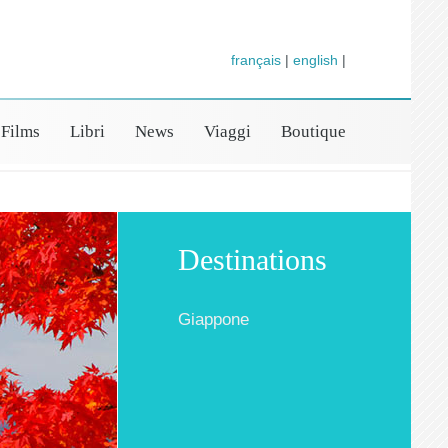
français
|
english
|
Films
Libri
News
Viaggi
Boutique
Destinations
Giappone