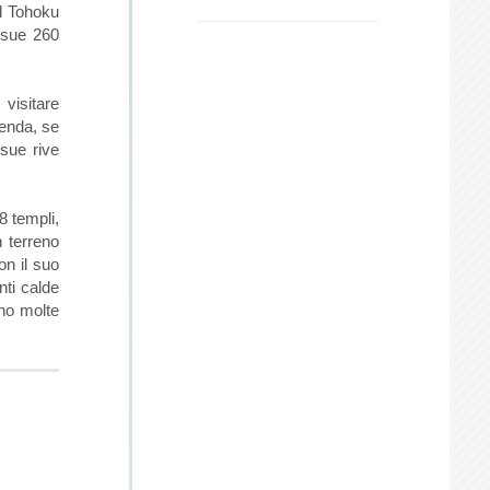
il Tohoku
 sue 260
visitare
penda, se
 sue rive
8 templi,
n terreno
on il suo
nti calde
ono molte