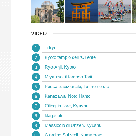
VIDEO
Tokyo
Kyoto tempio dell?Oriente
Ryo-Anji, Kyoto
Miyajima, il famoso Torii
Pesca tradizionale, To mo no ura
Kanazawa, Noto Hanto
Ciliegi in fiore, Kyushu
Nagasaki
Massiccio di Unzen, Kyushu
Giardino Suizenji, Kumamoto