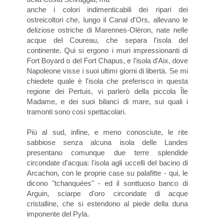
anche i colori indimenticabili dei ripari dei
ostreicoltori che, lungo il Canal d'Ors, allevano le
deliziose ostriche di Marennes-Oléron, nate nelle
acque del Coureau, che separa l'isola del
continente. Qui si ergono i muri impressionanti di
Fort Boyard o del Fort Chapus, e l'isola d'Aix, dove
Napoleone visse i suoi ultimi giorni di libertà. Se mi
chiedete quale è l'isola che preferisco in questa
regione dei Pertuis, vi parlerò della piccola Île
Madame, e dei suoi bilanci di mare, sui quali i
tramonti sono così spettacolari.
Più al sud, infine, e meno conosciute, le rite
sabbiose senza alcuna isola delle Landes
presentano comunque due terre splendide
circondate d'acqua: l'isola agli uccelli del bacino di
Arcachon, con le proprie case su palafitte - qui, le
dicono "tchanquées" - ed il sonttuoso banco di
Arguin, sciarpe d'oro circondate di acque
cristalline, che si estendono al piede della duna
imponente del Pyla.