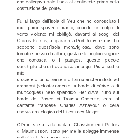
che collegava solo l'isola al continente prima della
costruzione del ponte.
Fu al largo dell'isola di Yeu che ho conosciuto i
miei primi spaventi marini, quando un colpo di
vento violento mi obbligò, davanti ai scogli dei
Chiens-Perrins, a ripararmi a Port Joinville: così ho
scoperto quest'isola meravigliosa, dove sono
tornato spesso da allora, gustare le migliori sogliole
che conosca, o i patagos, queste piccole
conchiglie che si trovano soltanto qui. Più al sud le
mie
crociere di principiante mo hanno anche indotto ad
arenarmi (volontariamente, a bordo di dérive o di
multicoques) nello splendido Fier d'Ars, tutto sul
bordo del Bosco di Trousse-Chemise, caro al
cantante francese Charles Aznavour o della
riserva ornitologica del Lilleau des Neiges.
Oléron, stesa tra la punta di Chassiron ed il Pertuis
di Maumusson, sono per me le spiagge immense
della Costa Selvaggia, ma