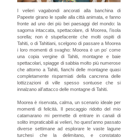
I velieri vagabondi ancorati alla banchina di
Papeete girano le spalle alla città animata, e fanno
fronte ad uno dei più bei paesaggi del mondo: la
sagoma intaccata, spettacolare, di Moorea, l'isola
sorella; non è stupefacente che molti ospiti di
Tahiti, o di Tahitiani, scelgono di passare a Moorea
i loro momenti di svagho: Moorea è un po' come
una copia vergine di Tahiti, montagne e baie
spettacolari, spiagge di sabbia molto più numerose
che attorno a Tahiti, fianchi delle montagne quasi
completamente risparmiati della cancrena delle
lottizzazioni di ville spesso sontuose che si
innalzano all'attacco delle montagne di Tahiti.
Moorea è riservata, calma, un scenario ideale per
momenti di felicità. Il pescaggio ridotto del mio
catamarano mi permette di entrare in canali di
solito impraticabili ai velieri, ho quest'anno passato
diverse settimane ad esplorare le vaste lagune
turchesi che la delimitano, e constatato