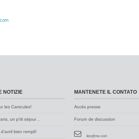
.com
E NOTIZIE
MANTENETE IL CONTATO
ur les Canicules!
Accès presse
aris, un p’tit séjour…
Forum de discussion
d'avril bien rempli!
iles@me.com