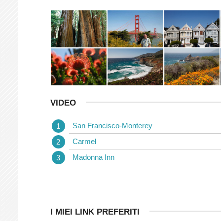
VIDEO
San Francisco-Monterey
Carmel
Madonna Inn
I MIEI LINK PREFERITI