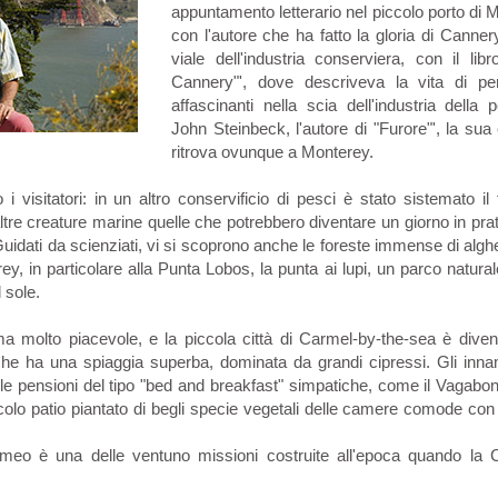
appuntamento letterario nel piccolo porto di 
con l'autore che ha fatto la gloria di Canner
viale dell'industria conserviera, con il libr
Cannery"', dove descriveva la vita di pe
affascinanti nella scia dell'industria della
John Steinbeck, l'autore di "Furore"', la sua e
ritrova ovunque a Monterey.
isitatori: in un altro conservificio di pesci è stato sistemato il
tre creature marine quelle che potrebbero diventare un giorno in prati
uidati da scienziati, vi si scoprono anche le foreste immense di alghe,
, in particolare alla Punta Lobos, la punta ai lupi, un parco naturale
 sole.
ima molto piacevole, e la piccola città di Carmel-by-the-sea è dive
 che ha una spiaggia superba, dominata da grandi cipressi. Gli inna
le pensioni del tipo "bed and breakfast" simpatiche, come il Vagabon
olo patio piantato di begli specie vegetali delle camere comode con
eo è una delle ventuno missioni costruite all'epoca quando la Ca