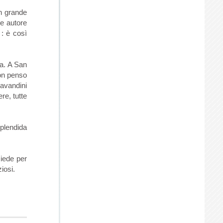
un grande
de autore
 : è così
ia. A San
Non penso
lavandini
re, tutte
plendida
siede per
iosi.