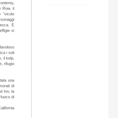
Monterey,
y Row, il
o "vicolo
rsonaggi
 pesca. È
ffigie si
 favoloso
ca i soli
 il kelp,
, rifugio
ntata una
morati di
d Inn, la
 fuoco di
lifornia