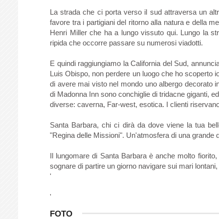
La strada che ci porta verso il sud attraversa un al
favore tra i partigiani del ritorno alla natura e della
Henri Miller che ha a lungo vissuto qui. Lungo la st
ripida che occorre passare su numerosi viadotti.
E quindi raggiungiamo la California del Sud, annunciat
Luis Obispo, non perdere un luogo che ho scoperto io
di avere mai visto nel mondo uno albergo decorato in 
di Madonna Inn sono conchiglie di tridacne giganti, ed
diverse: caverna, Far-west, esotica. I clienti riservan
Santa Barbara, chi ci dirà da dove viene la tua be
"Regina delle Missioni". Un'atmosfera di una grande do
Il lungomare di Santa Barbara è anche molto fiorito, 
sognare di partire un giorno navigare sui mari lontani
'
'
FOTO