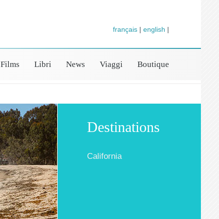
français
|
english
|
Films
Libri
News
Viaggi
Boutique
Destinations
California