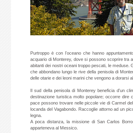
Purtroppo è con l'oceano che hanno appuntamento i v
acquario di Monterey, dove si possono scoprire tra al
abitanti dei nostri oceani troppo pescati, le meduse. G
che abbondano lungo le rive della penisola di Monterey
delle otarie e dei leoni marini che vengono a dorarsi al
Il sud della penisola di Monterey beneficia d'un cl
destinazione turistica molto popolare; occorre dire
pace possono trovare nelle piccole vie di Carmel del
locanda del Vagabondo. Raccoglie attorno ad un picc
legna.
A poca distanza, la missione di San Carlos Borrom
apparteneva al Messico.