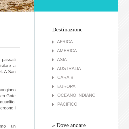
Destinazione
AFRICA
AMERICA
passati
ASIA
isitare la
AUSTRALIA
t. A San
CARAIBI
EUROPA
mangiano
OCEANO INDIANO
lden Gate
usalito,
PACIFICO
 ergono i
» Dove andare
iamo un