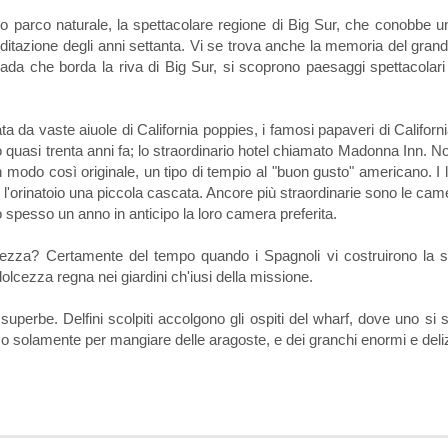
tro parco naturale, la spettacolare regione di Big Sur, che conobbe 
 meditazione degli anni settanta. Vi se trova anche la memoria del gran
rada che borda la riva di Big Sur, si scoprono paesaggi spettacolari
a da vaste aiuole di California poppies, i famosi papaveri di Californ
 quasi trenta anni fa; lo straordinario hotel chiamato Madonna Inn. 
modo così originale, un tipo di tempio al "buon gusto" americano. I 
 l'orinatoio una piccola cascata. Ancore più straordinarie sono le came
o spesso un anno in anticipo la loro camera preferita.
llezza? Certamente del tempo quando i Spagnoli vi costruirono la s
lcezza regna nei giardini ch'iusi della missione.
superbe. Delfini scolpiti accolgono gli ospiti del wharf, dove uno si 
, o solamente per mangiare delle aragoste, e dei granchi enormi e deliz