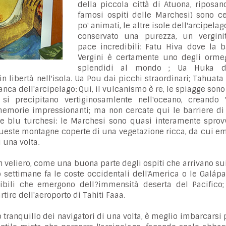
della piccola città di Atuona, riposan
famosi ospiti delle Marchesi) sono ce
po' animati, le altre isole dell'arcipela
conservato una purezza, un vergini
pace incredibili: Fatu Hiva dove la b
Vergini è certamente uno degli orme
splendidi al mondo ; Ua Huka d
n libertà nell'isola. Ua Pou dai picchi straordinari; Tahuata
anca dell'arcipelago: Qui, il vulcanismo è re, le spiagge son
 si precipitano vertiginosamlente nell'oceano, creando "
emorie impressionanti; ma non cercate qui le barriere di 
e blu turchesi: le Marchesi sono quasi interamente sprovv
: queste montagne coperte di una vegetazione ricca, da cui 
 una volta.
in veliero, come una buona parte degli ospiti che arrivano sui
 settimane fa le coste occidentali dell'America o le Galáp
bili che emergono dell?immensità deserta del Pacifico; a
ire dell'aeroporto di Tahiti Faaa.
o tranquillo dei navigatori di una volta, è meglio imbarcarsi