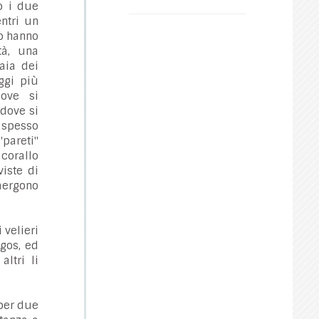
o i due
ntri un
go hanno
tà, una
aia dei
ggi più
ove si
 dove si
o spesso
pareti"
corallo
iste di
emergono
 velieri
agos, ed
ltri li
 per due