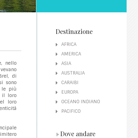
Destinazione
AFRICA
AMERICA
, nello
ASIA
 avevano
AUSTRALIA
rel, di
si sono
CARAIBI
 le più
EUROPA
il loro
OCEANO INDIANO
el loro
nticità
PACIFICO
incipale
» Dove andare
imitero