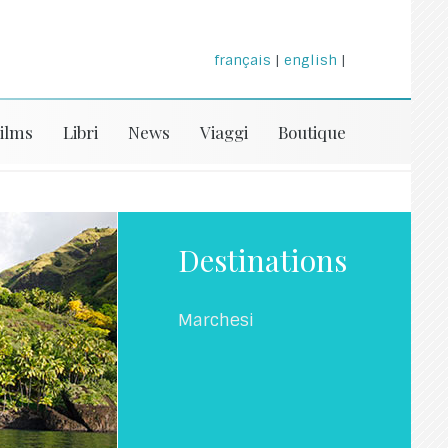
français
|
english
|
ilms
Libri
News
Viaggi
Boutique
Destinations
Marchesi