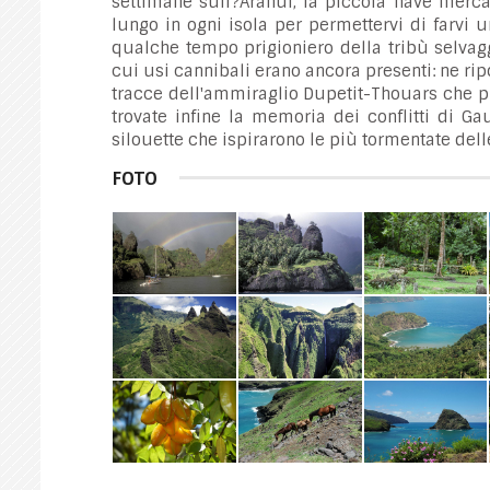
settimane sull?Aranui, la piccola nave merca
lungo in ogni isola per permettervi di farvi 
qualche tempo prigioniero della tribù selvaggi
cui usi cannibali erano ancora presenti: ne ripor
tracce dell'ammiraglio Dupetit-Thouars che pr
trovate infine la memoria dei conflitti di Ga
silouette che ispirarono le più tormentate dell
FOTO