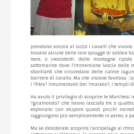
prendono ancora al lazzo i cavalli che vivono i
trovano alcune delle rare spiagge di sabbia bi
nere, o inesistenti: delle montagne ripide
sottomarine dove l'immersione lascia delle m
sfavillanti che circondano delle calme lagun
barriere di corallo. Ma che visione favolosa 
i ?tikis? innumerevoli dei ?maraes?, i templi di
Ho avuto il privilegio di scoprire le Marchesi 
?giramondo? che hanno lasciato tre o quattro
esplorano con stupore questi picchi incredi
raggiungono più semplicemente in aereo, a part
Ma se desiderate scoprire l'arcipelago al ritm