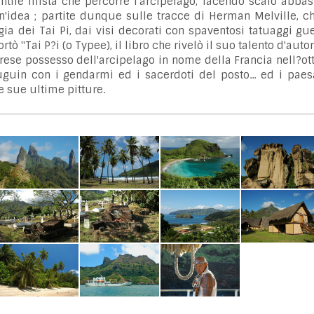
ntile mista che percorre l'arcipelago, facendo scalo abbas
un'idea ; partite dunque sulle tracce di Herman Melville, c
a dei Tai Pi, dai visi decorati con spaventosi tatuaggi guer
tò "Tai P?i (o Typee), il libro che rivelò il suo talento d'autor
ese possesso dell'arcipelago in nome della Francia nell?ot
uguin con i gendarmi ed i sacerdoti del posto... ed i paes
e sue ultime pitture.