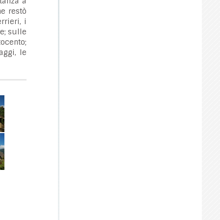
tanza a
he restò
rieri, i
e; sulle
tocento;
aggi, le